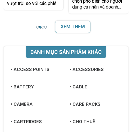
Digital
chọn phổ biến cho người
vượt trội so với các phiên
dùng cá nhân và doanh
bản 5400RPM, giúp cải
nghiệp đang tìm kiếm một
thiện tốc độ khởi động hệ
giải pháp lưu trữ ổn định,
điều hành, truy
tiết kiệm
XEM THÊM
DANH MỤC SẢN PHẨM KHÁC
ACCESS POINTS
ACCESSORIES
BATTERY
CABLE
CAMERA
CARE PACKS
CARTRIDGES
CHO THUÊ