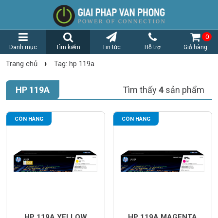
0
Danh mục
Tìm kiếm
Tin tức
Hỗ trợ
Giỏ hàng
›
Trang chủ
Tag: hp 119a
HP 119A
Tìm thấy
4
sản phẩm
CÒN HÀNG
CÒN HÀNG
HP 119A YELLOW
HP 119A MAGENTA