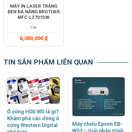
MÁY IN LASER TRẮNG
ĐEN ĐA NĂNG BROTHER
MFC-L2701DW
Cái
6,380,000
đ
TIN SẢN PHẨM LIÊN QUAN
Ổ cứng HDD WD là gì?
Khám phá các dòng ổ
Máy chiếu Epson EB-
cứng Western Digital
W53 – Giải pháp trình
phổ biến