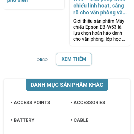
chiếu linh hoạt, sáng
rõ cho văn phòng và
lớp học
Giới thiệu sản phẩm Máy
chiếu Epson EB-W53 là
lựa chọn hoàn hảo dành
cho văn phòng, lớp học và
phòng họp nhờ khả năng
hiển thị sáng rõ, bền bỉ và
dễ
XEM THÊM
DANH MỤC SẢN PHẨM KHÁC
ACCESS POINTS
ACCESSORIES
BATTERY
CABLE