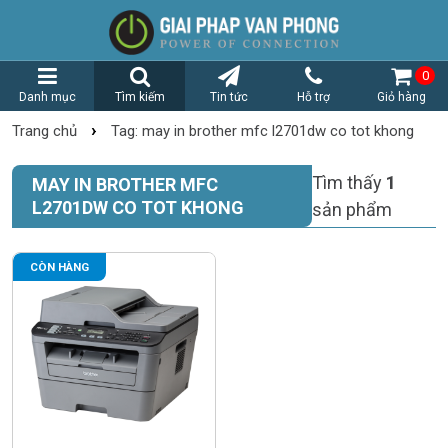
0
Danh mục
Tìm kiếm
Tin tức
Hỗ trợ
Giỏ hàng
›
Trang chủ
Tag: may in brother mfc l2701dw co tot khong
Tìm thấy
1
MAY IN BROTHER MFC
L2701DW CO TOT KHONG
sản phẩm
CÒN HÀNG