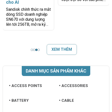
tốc độ cao cho máy
cho AI
tính văn phòng | Bảo
Sandisk chính thức ra mắt
hành 2 năm 1 đổi 1 |
WD HDD Blue™
dòng SSD doanh nghiệp
Chính hãng Western
7200RPM là dòng ổ cứng
SN670 với dung lượng
Digital
phổ thông có hiệu năng
lên tới 256TB, mở ra kỷ
vượt trội so với các phiên
nguyên mới cho lưu trữ
bản 5400RPM, giúp cải
dữ liệu quy mô lớn. Đây là
thiện tốc độ khởi động hệ
giải
điều hành, truy
XEM THÊM
DANH MỤC SẢN PHẨM KHÁC
ACCESS POINTS
ACCESSORIES
BATTERY
CABLE