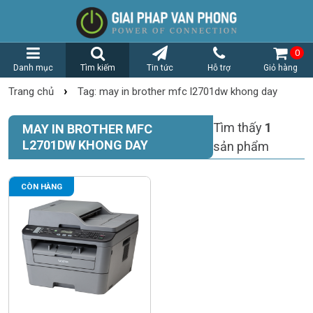
0
Danh mục
Tìm kiếm
Tin tức
Hỗ trợ
Giỏ hàng
›
Trang chủ
Tag: may in brother mfc l2701dw khong day
Tìm thấy
1
MAY IN BROTHER MFC
L2701DW KHONG DAY
sản phẩm
CÒN HÀNG