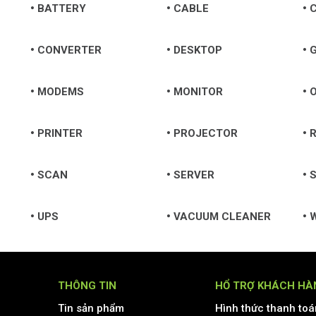
BATTERY
CABLE
CONVERTER
DESKTOP
MODEMS
MONITOR
O
PRINTER
PROJECTOR
SCAN
SERVER
S
UPS
VACUUM CLEANER
THÔNG TIN
HỔ TRỢ KHÁCH HÀ
Tin sản phẩm
Hình thức thanh toá