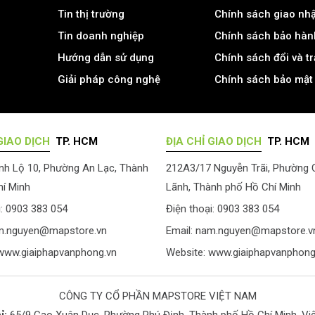
Tin thị trường
Chính sách giao nh
Tin doanh nghiệp
Chính sách bảo hàn
Hướng dẫn sử dụng
Chính sách đổi và t
Giải pháp công nghệ
Chính sách bảo mật 
GIAO DỊCH
TP. HCM
ĐỊA CHỈ GIAO DỊCH
TP. HCM
nh Lộ 10, Phường An Lạc, Thành
212A3/17 Nguyễn Trãi, Phường
í Minh
Lãnh, Thành phố Hồ Chí Minh
i: 0903 383 054
Điện thoại: 0903 383 054
m.nguyen@mapstore.vn
Email:
nam.nguyen@mapstore.v
www.giaiphapvanphong.vn
Website:
www.giaiphapvanphong
CÔNG TY CỔ PHẦN MAPSTORE VIỆT NAM