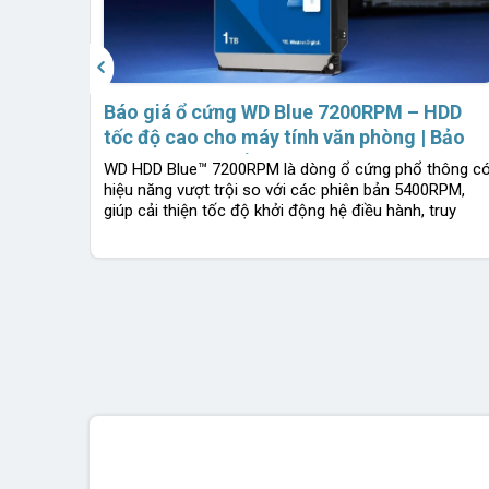
‹
iên
Báo giá ổ cứng WD Blue 7200RPM – HDD
hiệp
tốc độ cao cho máy tính văn phòng | Bảo
 nguyên
hành 2 năm 1 đổi 1 | Chính hãng Western
WD HDD Blue™ 7200RPM là dòng ổ cứng phổ thông c
Digital
hiệu năng vượt trội so với các phiên bản 5400RPM,
giúp cải thiện tốc độ khởi động hệ điều hành, truy