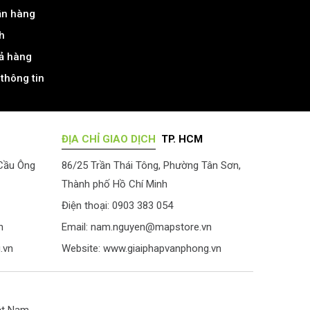
ận hàng
h
rả hàng
thông tin
ĐỊA CHỈ GIAO DỊCH
TP. HCM
 Cầu Ông
86/25 Trần Thái Tông, Phường Tân Sơn,
Thành phố Hồ Chí Minh
Điện thoại: 0903 383 054
n
Email:
nam.nguyen@mapstore.vn
.vn
Website:
www.giaiphapvanphong.vn