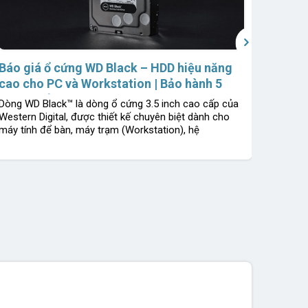
›
Báo giá ổ cứng WD Black – HDD hiệu năng
cao cho PC và Workstation | Bảo hành 5
năm 1 đổi 1 | Chính hãng Western Digital
Dòng WD Black™ là dòng ổ cứng 3.5 inch cao cấp của
Western Digital, được thiết kế chuyên biệt dành cho
máy tính để bàn, máy trạm (Workstation), hệ