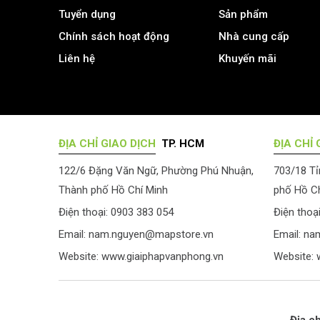
Tuyển dụng
Sản phẩm
Chính sách hoạt động
Nhà cung cấp
Liên hệ
Khuyến mãi
ĐỊA CHỈ GIAO DỊCH
TP. HCM
ĐỊA CHỈ 
122/6 Đặng Văn Ngữ, Phường Phú Nhuận,
703/18 Tỉ
Thành phố Hồ Chí Minh
phố Hồ Ch
Điện thoại: 0903 383 054
Điện thoạ
Email:
nam.nguyen@mapstore.vn
Email:
na
Website:
www.giaiphapvanphong.vn
Website: