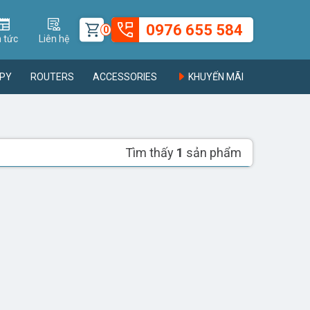
0976 655 584
0
n tức
Liên hệ
PY
ROUTERS
ACCESSORIES
KHUYẾN MÃI
Tìm thấy
1
sản phẩm