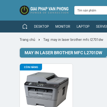
DESKTOP
MONITOR
LAPTOP
SERVE
›
Trang chủ
Tag: may in laser brother mfc l2701dw
MAY IN LASER BROTHER MFC L2701DW
CÒN HÀNG