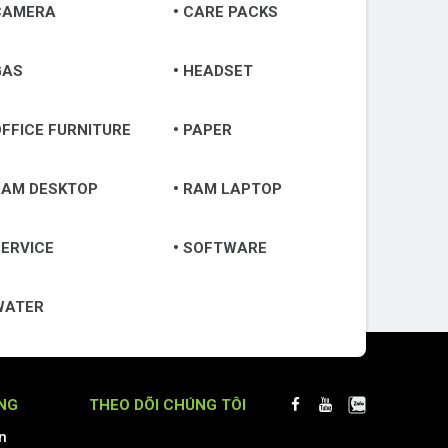
CAMERA
CARE PACKS
GAS
HEADSET
FFICE FURNITURE
PAPER
RAM DESKTOP
RAM LAPTOP
ERVICE
SOFTWARE
WATER
NG
THEO DÕI CHÚNG TÔI
n