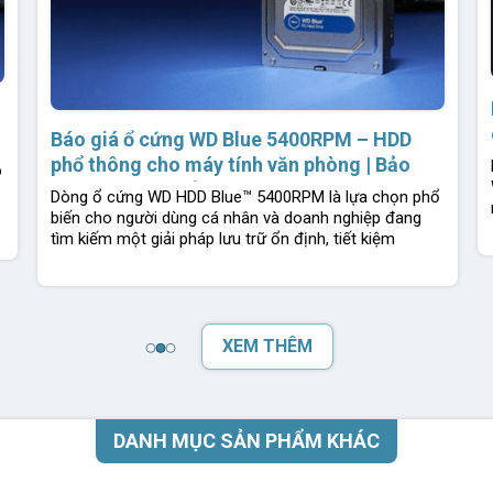
Báo giá ổ cứng WD Blue 5400RPM – HDD
phổ thông cho máy tính văn phòng | Bảo
ó
hành 2 năm 1 đổi 1 | Chính hãng Western
Dòng ổ cứng WD HDD Blue™ 5400RPM là lựa chọn phổ
Digital
biến cho người dùng cá nhân và doanh nghiệp đang
tìm kiếm một giải pháp lưu trữ ổn định, tiết kiệm
XEM THÊM
DANH MỤC SẢN PHẨM KHÁC