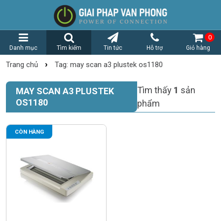
0
Danh mục
Tìm kiếm
Tin tức
Hỗ trợ
Giỏ hàng
›
Trang chủ
Tag: may scan a3 plustek os1180
Tìm thấy
1
sản
MAY SCAN A3 PLUSTEK
OS1180
phẩm
CÒN HÀNG