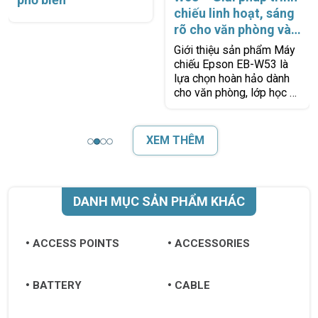
chiếu linh hoạt, sáng
rõ cho văn phòng và
lớp học
Giới thiệu sản phẩm Máy
chiếu Epson EB-W53 là
lựa chọn hoàn hảo dành
cho văn phòng, lớp học và
phòng họp nhờ khả năng
hiển thị sáng rõ, bền bỉ và
dễ
XEM THÊM
DANH MỤC SẢN PHẨM KHÁC
ACCESS POINTS
ACCESSORIES
BATTERY
CABLE