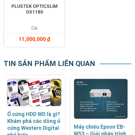
PLUSTEK OPTICSLIM
OS1180
Cái
11,000,000
đ
TIN SẢN PHẨM LIÊN QUAN
Ổ cứng HDD WD là gì?
Khám phá các dòng ổ
Máy chiếu Epson EB-
cứng Western Digital
W53 – Giải pháp trình
phổ biến