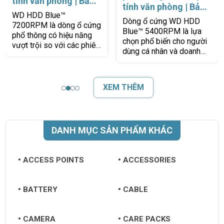
tính văn phòng | Bảo
tính văn phòng | Bảo
hành 2 năm 1 đổi 1 |
WD HDD Blue™
hành 2 năm 1 đổi 1 |
Dòng ổ cứng WD HDD
Chính hãng Western
7200RPM là dòng ổ cứng
Chính hãng Western
Blue™ 5400RPM là lựa
Digital
phổ thông có hiệu năng
Digital
chọn phổ biến cho người
vượt trội so với các phiên
dùng cá nhân và doanh
bản 5400RPM, giúp cải
nghiệp đang tìm kiếm một
thiện tốc độ khởi động hệ
giải pháp lưu trữ ổn định,
điều hành, truy
tiết kiệm
XEM THÊM
DANH MỤC SẢN PHẨM KHÁC
ACCESS POINTS
ACCESSORIES
BATTERY
CABLE
CAMERA
CARE PACKS