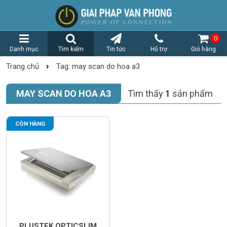
0
Danh mục
Tìm kiếm
Tin tức
Hỗ trợ
Giỏ hàng
›
Trang chủ
Tag: may scan do hoa a3
MAY SCAN DO HOA A3
Tìm thấy
1
sản phẩm
CÒN HÀNG
PLUSTEK OPTICSLIM