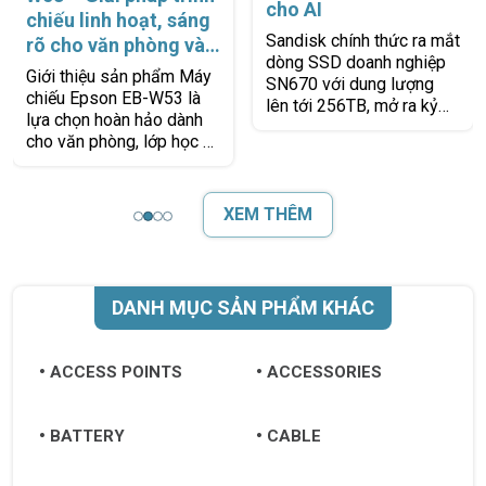
cho AI
chiếu linh hoạt, sáng
Sandisk chính thức ra mắt
rõ cho văn phòng và
dòng SSD doanh nghiệp
lớp học
Giới thiệu sản phẩm Máy
SN670 với dung lượng
chiếu Epson EB-W53 là
lên tới 256TB, mở ra kỷ
lựa chọn hoàn hảo dành
nguyên mới cho lưu trữ
cho văn phòng, lớp học và
dữ liệu quy mô lớn. Đây là
phòng họp nhờ khả năng
giải
hiển thị sáng rõ, bền bỉ và
dễ
XEM THÊM
DANH MỤC SẢN PHẨM KHÁC
ACCESS POINTS
ACCESSORIES
BATTERY
CABLE