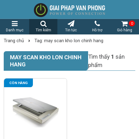
0
Danh mục
Tìm kiếm
Tin tức
Hỗ trợ
Giỏ hàng
›
Trang chủ
Tag: may scan kho lon chinh hang
Tìm thấy
1
sản
MAY SCAN KHO LON CHINH
HANG
phẩm
CÒN HÀNG