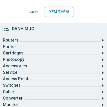
thiện tốc độ khởi động hệ
giải
điều hành, truy
XEM THÊM
DANH MỤC
Routers
Printer
Cartridges
Photocopy
Accessories
Service
Access Points
Switches
Cable
Converter
Monitor