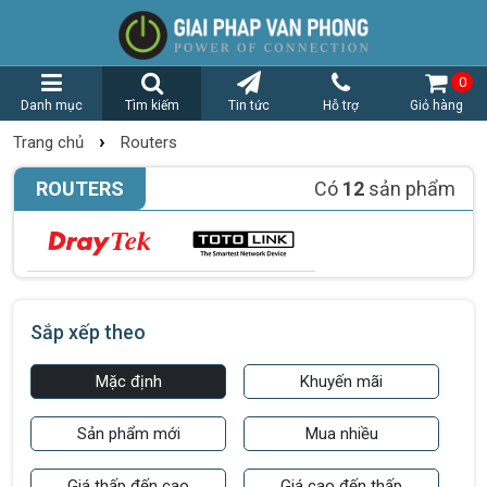
0
Danh mục
Tìm kiếm
Tin tức
Hỗ trợ
Giỏ hàng
›
Trang chủ
Routers
ROUTERS
Có
12
sản phẩm
Sắp xếp theo
Mặc định
Khuyến mãi
Sản phẩm mới
Mua nhiều
Giá thấp đến cao
Giá cao đến thấp