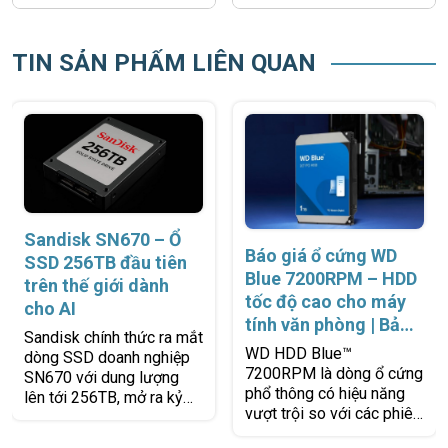
TIN SẢN PHẨM LIÊN QUAN
Sandisk SN670 – Ổ
Báo giá ổ cứng WD
SSD 256TB đầu tiên
Blue 7200RPM – HDD
trên thế giới dành
tốc độ cao cho máy
cho AI
tính văn phòng | Bảo
Sandisk chính thức ra mắt
hành 2 năm 1 đổi 1 |
WD HDD Blue™
dòng SSD doanh nghiệp
Chính hãng Western
7200RPM là dòng ổ cứng
SN670 với dung lượng
Digital
phổ thông có hiệu năng
lên tới 256TB, mở ra kỷ
vượt trội so với các phiên
nguyên mới cho lưu trữ
bản 5400RPM, giúp cải
dữ liệu quy mô lớn. Đây là