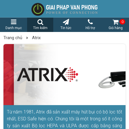
0
Danh mục
Tìm kiếm
Tin tức
Hỗ trợ
Giỏ hàng
›
Trang chủ
Atrix
Từ năm 1981, Atrix đã sản xuất máy hút bụi có bộ lọc tốt
nhất, ESD Safe hiện có. Chúng tôi là một trong số ít công
ty sản xuất Bộ lọc HEPA và ULPA được cấp bằng sáng