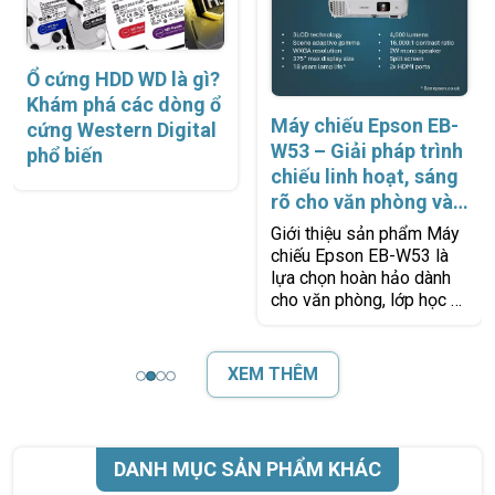
Ổ cứng HDD WD là gì?
Khám phá các dòng ổ
Máy chiếu Epson EB-
cứng Western Digital
W53 – Giải pháp trình
phổ biến
chiếu linh hoạt, sáng
rõ cho văn phòng và
lớp học
Giới thiệu sản phẩm Máy
chiếu Epson EB-W53 là
lựa chọn hoàn hảo dành
cho văn phòng, lớp học và
phòng họp nhờ khả năng
hiển thị sáng rõ, bền bỉ và
dễ
XEM THÊM
DANH MỤC SẢN PHẨM KHÁC